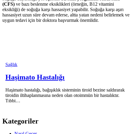
(CFS)
ve bazı beslenme eksiklikleri (örneğin, B12 vitamini
eksikliği) de soğuğa karşı hassasiyet yapabilir. Soğuğa karşı aşırı
hassasiyet uzun süre devam ederse, altta yatan nedeni belirlemek ve
uygun tedavi için bir doktora başvurmak önemlidir.
Sağlık
Haşimato Hastalığı
Haşimato hastalığı, bağışıklık sisteminin tiroid bezine saldırarak
tiroidin iltihaplanmasına neden olan otoimmün bir hastalıktır.
Tıbbi…
Kategoriler
Nasıl Geçer