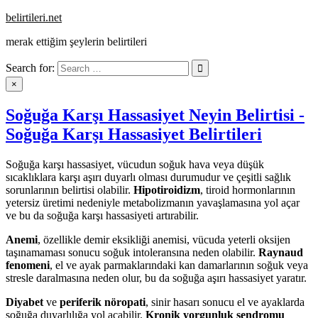
Skip
belirtileri.net
to
merak ettiğim şeylerin belirtileri
content
Search for:
×
Soğuğa Karşı Hassasiyet Neyin Belirtisi -
Soğuğa Karşı Hassasiyet Belirtileri
Soğuğa karşı hassasiyet, vücudun soğuk hava veya düşük
sıcaklıklara karşı aşırı duyarlı olması durumudur ve çeşitli sağlık
sorunlarının belirtisi olabilir.
Hipotiroidizm
, tiroid hormonlarının
yetersiz üretimi nedeniyle metabolizmanın yavaşlamasına yol açar
ve bu da soğuğa karşı hassasiyeti artırabilir.
Anemi
, özellikle demir eksikliği anemisi, vücuda yeterli oksijen
taşınamaması sonucu soğuk intoleransına neden olabilir.
Raynaud
fenomeni
, el ve ayak parmaklarındaki kan damarlarının soğuk veya
stresle daralmasına neden olur, bu da soğuğa aşırı hassasiyet yaratır.
Diyabet
ve
periferik nöropati
, sinir hasarı sonucu el ve ayaklarda
soğuğa duyarlılığa yol açabilir.
Kronik yorgunluk sendromu