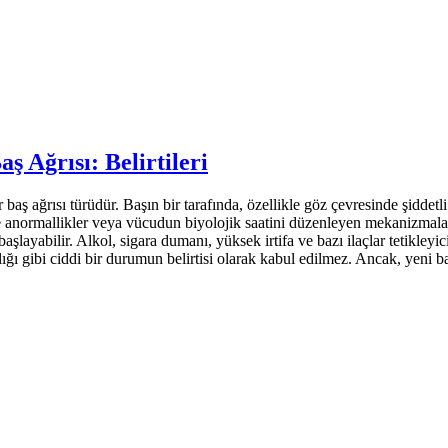
ş Ağrısı: Belirtileri
r baş ağrısı türüdür. Başın bir tarafında, özellikle göz çevresinde şiddetl
anormallikler veya vücudun biyolojik saatini düzenleyen mekanizmalardaki
layabilir. Alkol, sigara dumanı, yüksek irtifa ve bazı ilaçlar tetikleyic
ığı gibi ciddi bir durumun belirtisi olarak kabul edilmez. Ancak, yeni ba