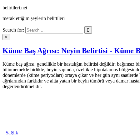
Skip
belirtileri.net
to
merak ettiğim şeylerin belirtileri
content
Search for:
×
Küme Baş Ağrısı: Neyin Belirtisi - Küme Ba
Küme baş ağrısı, genellikle bir hastalığın belirtisi değildir; bağımsız bi
bilinmemekle birlikte, beyin sapında, özellikle hipotalamus bölgesinde 
dönemlerde (küme periyodları) ortaya çıkar ve her gün aynı saatlerde baş
ağrılarından farklıdır ve altta yatan bir beyin tümörü veya damar hastal
değerlendirilmelidir.
Sağlık