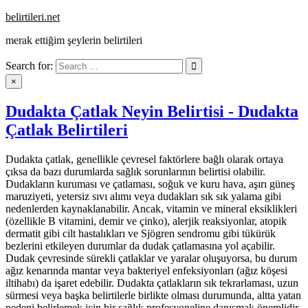
Skip
belirtileri.net
to
merak ettiğim şeylerin belirtileri
content
Search for:
×
Dudakta Çatlak Neyin Belirtisi - Dudakta
Çatlak Belirtileri
Dudakta çatlak, genellikle çevresel faktörlere bağlı olarak ortaya
çıksa da bazı durumlarda sağlık sorunlarının belirtisi olabilir.
Dudakların kuruması ve çatlaması, soğuk ve kuru hava, aşırı güneş
maruziyeti, yetersiz sıvı alımı veya dudakları sık sık yalama gibi
nedenlerden kaynaklanabilir. Ancak, vitamin ve mineral eksiklikleri
(özellikle B vitamini, demir ve çinko), alerjik reaksiyonlar, atopik
dermatit gibi cilt hastalıkları ve Sjögren sendromu gibi tükürük
bezlerini etkileyen durumlar da dudak çatlamasına yol açabilir.
Dudak çevresinde sürekli çatlaklar ve yaralar oluşuyorsa, bu durum
ağız kenarında mantar veya bakteriyel enfeksiyonları (ağız köşesi
iltihabı) da işaret edebilir. Dudakta çatlakların sık tekrarlaması, uzun
sürmesi veya başka belirtilerle birlikte olması durumunda, altta yatan
nedeni belirlemek için bir sağlık profesyoneline danışmak önemlidir.