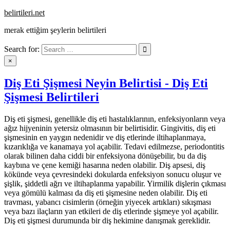
Skip
belirtileri.net
to
merak ettiğim şeylerin belirtileri
content
Search for:
×
Diş Eti Şişmesi Neyin Belirtisi - Diş Eti
Şişmesi Belirtileri
Diş eti şişmesi, genellikle diş eti hastalıklarının, enfeksiyonların veya
ağız hijyeninin yetersiz olmasının bir belirtisidir. Gingivitis, diş eti
şişmesinin en yaygın nedenidir ve diş etlerinde iltihaplanmaya,
kızarıklığa ve kanamaya yol açabilir. Tedavi edilmezse, periodontitis
olarak bilinen daha ciddi bir enfeksiyona dönüşebilir, bu da diş
kaybına ve çene kemiği hasarına neden olabilir. Diş apsesi, diş
kökünde veya çevresindeki dokularda enfeksiyon sonucu oluşur ve
şişlik, şiddetli ağrı ve iltihaplanma yapabilir. Yirmilik dişlerin çıkması
veya gömülü kalması da diş eti şişmesine neden olabilir. Diş eti
travması, yabancı cisimlerin (örneğin yiyecek artıkları) sıkışması
veya bazı ilaçların yan etkileri de diş etlerinde şişmeye yol açabilir.
Diş eti şişmesi durumunda bir diş hekimine danışmak gereklidir.