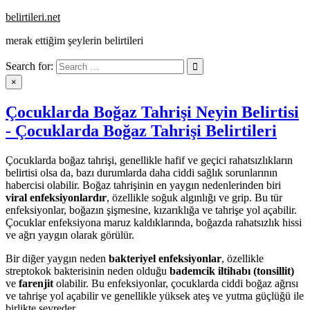
Skip
belirtileri.net
to
merak ettiğim şeylerin belirtileri
content
Search for:
×
Çocuklarda Boğaz Tahrişi Neyin Belirtisi
- Çocuklarda Boğaz Tahrişi Belirtileri
Çocuklarda boğaz tahrişi, genellikle hafif ve geçici rahatsızlıkların
belirtisi olsa da, bazı durumlarda daha ciddi sağlık sorunlarının
habercisi olabilir. Boğaz tahrişinin en yaygın nedenlerinden biri
viral enfeksiyonlardır
, özellikle soğuk algınlığı ve grip. Bu tür
enfeksiyonlar, boğazın şişmesine, kızarıklığa ve tahrişe yol açabilir.
Çocuklar enfeksiyona maruz kaldıklarında, boğazda rahatsızlık hissi
ve ağrı yaygın olarak görülür.
Bir diğer yaygın neden
bakteriyel enfeksiyonlar
, özellikle
streptokok bakterisinin neden olduğu
bademcik iltihabı (tonsillit)
ve
farenjit
olabilir. Bu enfeksiyonlar, çocuklarda ciddi boğaz ağrısı
ve tahrişe yol açabilir ve genellikle yüksek ateş ve yutma güçlüğü ile
birlikte seyreder.