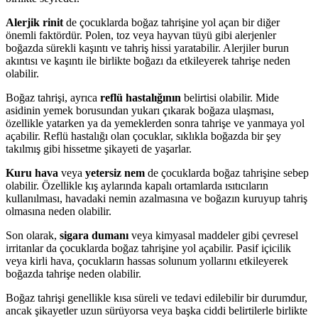
Alerjik rinit
de çocuklarda boğaz tahrişine yol açan bir diğer
önemli faktördür. Polen, toz veya hayvan tüyü gibi alerjenler
boğazda sürekli kaşıntı ve tahriş hissi yaratabilir. Alerjiler burun
akıntısı ve kaşıntı ile birlikte boğazı da etkileyerek tahrişe neden
olabilir.
Boğaz tahrişi, ayrıca
reflü hastalığının
belirtisi olabilir. Mide
asidinin yemek borusundan yukarı çıkarak boğaza ulaşması,
özellikle yatarken ya da yemeklerden sonra tahrişe ve yanmaya yol
açabilir. Reflü hastalığı olan çocuklar, sıklıkla boğazda bir şey
takılmış gibi hissetme şikayeti de yaşarlar.
Kuru hava
veya
yetersiz nem
de çocuklarda boğaz tahrişine sebep
olabilir. Özellikle kış aylarında kapalı ortamlarda ısıtıcıların
kullanılması, havadaki nemin azalmasına ve boğazın kuruyup tahriş
olmasına neden olabilir.
Son olarak,
sigara dumanı
veya kimyasal maddeler gibi çevresel
irritanlar da çocuklarda boğaz tahrişine yol açabilir. Pasif içicilik
veya kirli hava, çocukların hassas solunum yollarını etkileyerek
boğazda tahrişe neden olabilir.
Boğaz tahrişi genellikle kısa süreli ve tedavi edilebilir bir durumdur,
ancak şikayetler uzun sürüyorsa veya başka ciddi belirtilerle birlikte