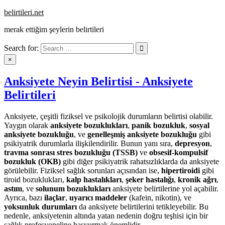
Skip
belirtileri.net
to
merak ettiğim şeylerin belirtileri
content
Search for:
×
Anksiyete Neyin Belirtisi - Anksiyete
Belirtileri
Anksiyete, çeşitli fiziksel ve psikolojik durumların belirtisi olabilir.
Yaygın olarak
anksiyete bozuklukları
,
panik bozukluk
,
sosyal
anksiyete bozukluğu
, ve
genelleşmiş anksiyete bozukluğu
gibi
psikiyatrik durumlarla ilişkilendirilir. Bunun yanı sıra,
depresyon
,
travma sonrası stres bozukluğu (TSSB)
ve
obsesif-kompulsif
bozukluk (OKB)
gibi diğer psikiyatrik rahatsızlıklarda da anksiyete
görülebilir. Fiziksel sağlık sorunları açısından ise,
hipertiroidi
gibi
tiroid bozuklukları,
kalp hastalıkları
,
şeker hastalığı
,
kronik ağrı
,
astım
, ve
solunum bozuklukları
anksiyete belirtilerine yol açabilir.
Ayrıca, bazı
ilaçlar
,
uyarıcı maddeler
(kafein, nikotin), ve
yoksunluk durumları
da anksiyete belirtilerini tetikleyebilir. Bu
nedenle, anksiyetenin altında yatan nedenin doğru teşhisi için bir
sağlık profesyoneline başvurmak önemlidir.