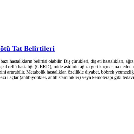
tü Tat Belirtileri
zı hastalıkların belirtisi olabilir. Diş çürükleri, diş eti hastalıkları, a
fageal reflü hastalığı (GERD), mide asidinin ağıza geri kaçmasına neden o
ni artırabilir. Metabolik hastalıklar, özellikle diyabet, böbrek yetmezliğ
zı ilaçlar (antibiyotikler, antihistaminikler) veya kemoterapi gibi tedavi