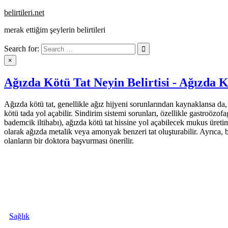
Skip
belirtileri.net
to
merak ettiğim şeylerin belirtileri
content
Search for:
×
Ağızda Kötü Tat Neyin Belirtisi - Ağızda Kö
Ağızda kötü tat, genellikle ağız hijyeni sorunlarından kaynaklansa da, ba
kötü tada yol açabilir. Sindirim sistemi sorunları, özellikle gastroözo
bademcik iltihabı), ağızda kötü tat hissine yol açabilecek mukus üretimi
olarak ağızda metalik veya amonyak benzeri tat oluşturabilir. Ayrıca, ba
olanların bir doktora başvurması önerilir.
Sağlık