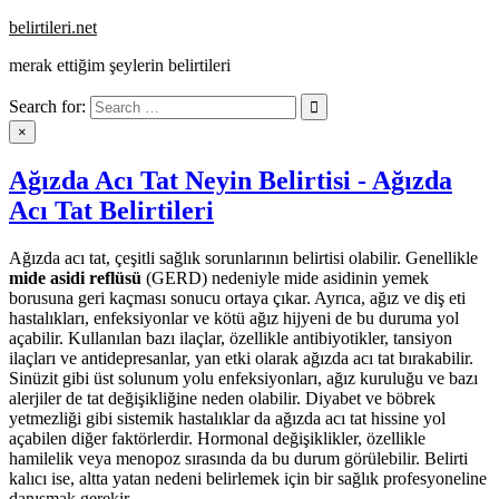
Skip
belirtileri.net
to
merak ettiğim şeylerin belirtileri
content
Search for:
×
Ağızda Acı Tat Neyin Belirtisi - Ağızda
Acı Tat Belirtileri
Ağızda acı tat, çeşitli sağlık sorunlarının belirtisi olabilir. Genellikle
mide asidi reflüsü
(GERD) nedeniyle mide asidinin yemek
borusuna geri kaçması sonucu ortaya çıkar. Ayrıca, ağız ve diş eti
hastalıkları, enfeksiyonlar ve kötü ağız hijyeni de bu duruma yol
açabilir. Kullanılan bazı ilaçlar, özellikle antibiyotikler, tansiyon
ilaçları ve antidepresanlar, yan etki olarak ağızda acı tat bırakabilir.
Sinüzit gibi üst solunum yolu enfeksiyonları, ağız kuruluğu ve bazı
alerjiler de tat değişikliğine neden olabilir. Diyabet ve böbrek
yetmezliği gibi sistemik hastalıklar da ağızda acı tat hissine yol
açabilen diğer faktörlerdir. Hormonal değişiklikler, özellikle
hamilelik veya menopoz sırasında da bu durum görülebilir. Belirti
kalıcı ise, altta yatan nedeni belirlemek için bir sağlık profesyoneline
danışmak gerekir.